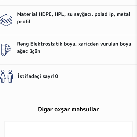
Material
HDPE, HPL, su sayğacı, polad ip, metal
profil
Rəng
Elektrostatik boya, xaricdən vurulan boya
ağac üçün
İstifadəçi sayı
10
Digər oxşar məhsullar