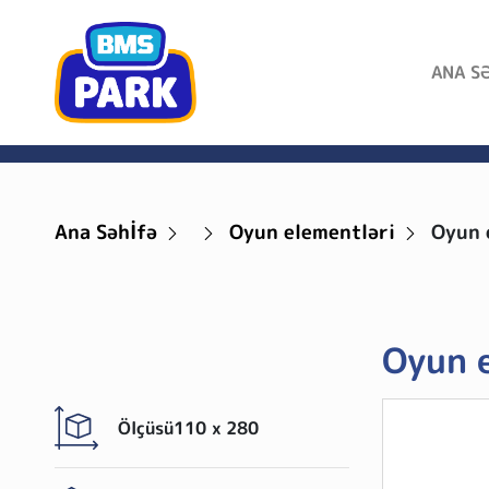
ANA S
Ana Səhİfə
Oyun elementləri
Oyun 
Oyun 
Ölçüsü
110 х 280