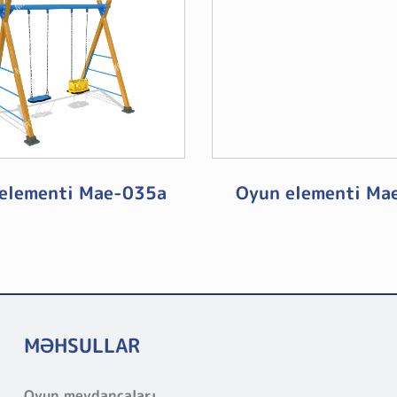
elementi Mae-035a
Oyun elementi Ma
MƏHSULLAR
Oyun meydançaları