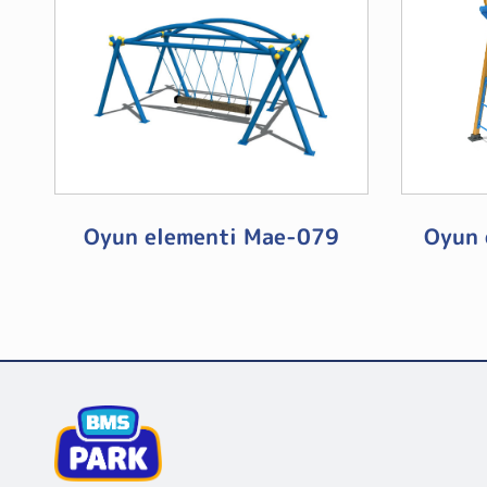
Oyun elementi Mae-079
Oyun 