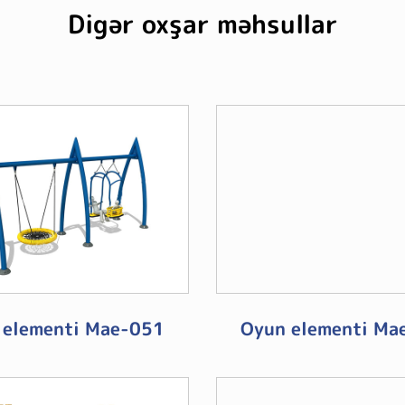
Digər oxşar məhsullar
 elementi Mae-051
Oyun elementi Ma