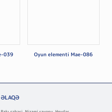
e-039
Oyun elementi Mae-086
ƏLAQƏ
Bakı şəhəri, Nizami rayonu, Heydər