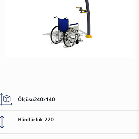
Ölçüsü
240x140
Hündürlük
220