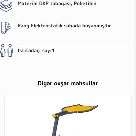
Material
DKP təbəqəsi, Polietilen
Rəng
Elektrostatik sahədə boyanmışdır
İstifadəçi sayı
1
Digər oxşar məhsullar