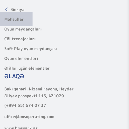
Geriyə
Məhsullar
Oyun meydançaları
Çöl trenajorları
Soft Play oyun meydançası
Oyun elementləri
Əlillər üçün elementlər
ƏLAQƏ
Bakı şəhəri, Nizami rayonu, Heydər
Əliyev prospekti 115, AZ1029
(+994 55) 674 07 37
office@bmsoperating.com
www.bmspark.az