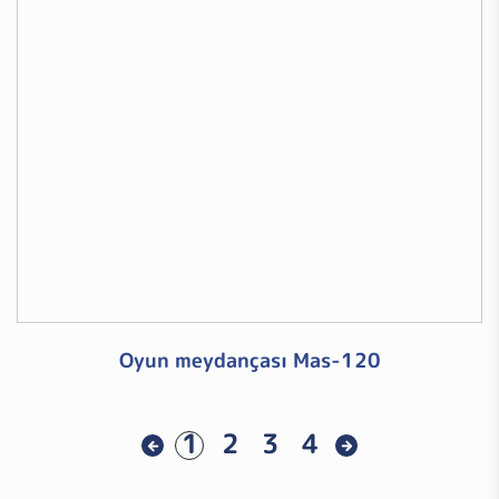
Oyun meydançası Mas-120
1
2
3
4